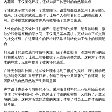
内花园，不仅美化环境，还成为员工休憩时的自然聚集点。
个性化展示空间是另一个重要细节。设置墙面或展架用于展示团队
成果、活动照片或员工创作，让每个人都能看到自己的贡献被认
可。这种视觉化的荣誉体系有效增强了集体自豪感。
人性化的休息区设计往往能产生意想不到的效果。配备咖啡机、微
波炉和舒适座椅的茶水间，不仅满足基本需求，更成为非正式交流
的社交枢纽。在这里建立的轻松对话常常能转化为工作中的默契配
合。
灯光设计的层次感同样值得关注。除了基础照明，添加可调节的台
灯和暖光壁灯，让员工能够根据个人喜好调整光线。这种对个体需
求的尊重，无形中提升了被关怀的感受。
在珠光创新科技园，这些设计理念得到了很好的实践。通过科学规
划功能分区和注重细节打磨，创造了既专业又温馨的工作环境，使
团队成员自然而然地产生归属意识。
声学设计也是不可忽略的环节。采用吸音材料的天花板和隔音咨询
电话（写字楼顾问）亭，既保证了讨论的私密性，又维持了开放区
域的安静。这种对听觉舒适度的关注，体现了对员工工作体验的细
致考量。