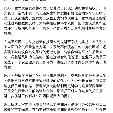
此外，空气质量的改善有助于提升员工的认知功能和情绪状态。研
究表明，空气中的二氧化碳浓度和挥发性有机化合物水平较低时，
员工的决策能力、注意力以及创造力均表现更佳。空气质量监控系
统通过精确数据支持，为写字楼提供科学依据，指导空调系统和空
气净化设备的智能调节，营造一个促进思维活跃和精神集中的办公
氛围。
在实际应用中，珠光创新科技园作为先进写字楼的典范，率先引入
了全面的空气质量监控方案。该系统不仅覆盖了各个办公区域，还
实现了与建筑自动化系统的无缝对接，能够自动响应空气质量变
化，调整通风和净化策略。通过这种智能化管理，企业不仅为员工
创造了一个安全健康的工作环境，也提升了整体办公效率和员工满
意度。
环境的舒适度与员工的心理状态息息相关。空气质量监控系统提供
的数据支持不仅有助于物理环境的优化，也为企业开展员工健康管
理提供了可靠依据。管理层据此能够制定更科学的健康保障策略，
开展空气质量相关的培训和宣传，增强员工对自身健康的关注度，
进一步促进工作积极性和团队凝聚力的提升。
综上所述，室内空气质量的持续监测和改善是提升办公效率和员工
绩效的重要保障。在当前追求高效能和健康办公的趋势下，配备先