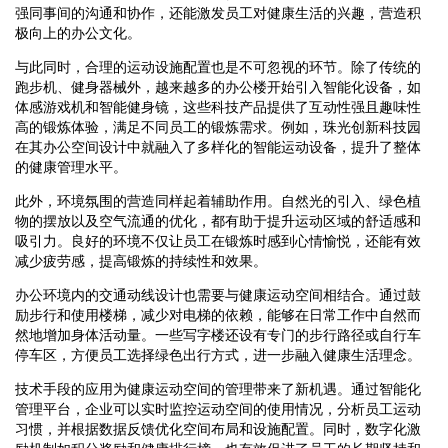
强同事间的沟通和协作，还能激发员工对健康生活的兴趣，营造积
极向上的办公文化。
与此同时，合理的运动设施配置也是不可忽视的环节。除了传统的
跑步机、健身器械外，越来越多的办公楼开始引入智能化设备，如
体感游戏机和智能健身镜，这些科技产品提供了互动性强且趣味性
高的锻炼体验，满足不同员工的锻炼需求。例如，珠光创新科技园
在其办公空间设计中就融入了多样化的智能运动设备，提升了整体
的健康管理水平。
此外，环境氛围的营造同样起着辅助作用。自然光的引入、绿色植
物的摆放以及空气流通的优化，都有助于提升运动区域的舒适感和
吸引力。良好的环境不仅让员工在锻炼时感到心情愉悦，还能有效
减少疲劳感，提高锻炼的持续性和效果。
办公环境内的交通动线设计也需要与健康运动空间相结合。通过鼓
励步行和使用楼梯，减少对电梯的依赖，能够在日常工作中自然而
然地增加身体活动量。一些写字楼还设有专门的步行路径或自行车
停车区，方便员工选择绿色出行方式，进一步融入健康生活理念。
技术手段的应用为健康运动空间的管理带来了新机遇。通过智能化
管理平台，企业可以实时监控运动空间的使用情况，分析员工运动
习惯，并根据数据反馈优化空间布局和设施配置。同时，数字化激